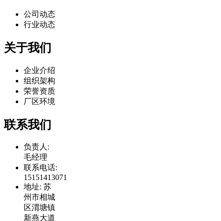
公司动态
行业动态
关于我们
企业介绍
组织架构
荣誉资质
厂区环境
联系我们
负责人:
毛经理
联系电话:
15151413071
地址: 苏
州市相城
区渭塘镇
新燕大道