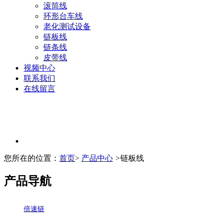
滚筒线
环形台车线
老化测试设备
链板线
链条线
皮带线
视频中心
联系我们
在线留言
您所在的位置：
首页
>
产品中心
>
链板线
产品导航
倍速链