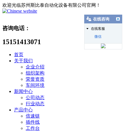
欢迎光临苏州斯比泰自动化设备有限公司官网！
在线咨询
咨询电话：
在线客服
微信
15151413071
首页
关于我们
企业介绍
组织架构
荣誉资质
车间环境
新闻中心
公司动态
行业动态
产品中心
倍速链
插件线
工作台