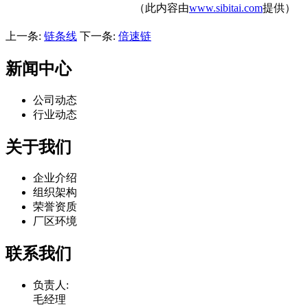
（此内容由
www.sibitai.com
提供）
上一条:
链条线
下一条:
倍速链
新闻中心
公司动态
行业动态
关于我们
企业介绍
组织架构
荣誉资质
厂区环境
联系我们
负责人:
毛经理