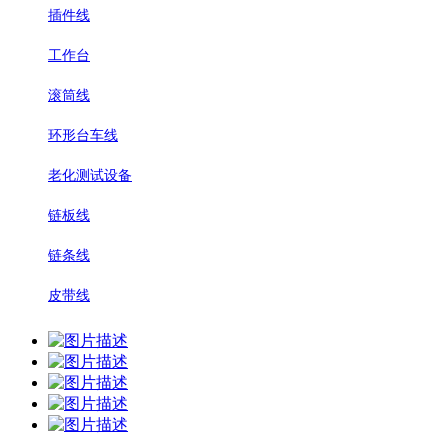
插件线
工作台
滚筒线
环形台车线
老化测试设备
链板线
链条线
皮带线