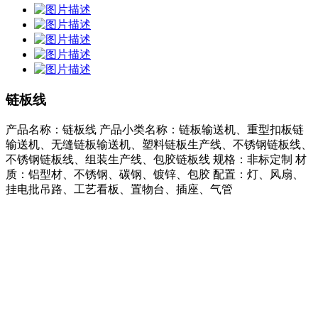
链板线
产品名称：链板线 产品小类名称：链板输送机、重型扣板链
输送机、无缝链板输送机、塑料链板生产线、不锈钢链板线、
不锈钢链板线、组装生产线、包胶链板线 规格：非标定制 材
质：铝型材、不锈钢、碳钢、镀锌、包胶 配置：灯、风扇、
挂电批吊路、工艺看板、置物台、插座、气管