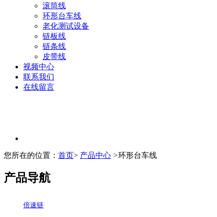
滚筒线
环形台车线
老化测试设备
链板线
链条线
皮带线
视频中心
联系我们
在线留言
您所在的位置：
首页
>
产品中心
>
环形台车线
产品导航
倍速链