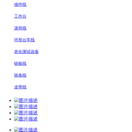
插件线
工作台
滚筒线
环形台车线
老化测试设备
链板线
链条线
皮带线