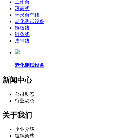
工作台
滚筒线
环形台车线
老化测试设备
链板线
链条线
皮带线
老化测试设备
新闻中心
公司动态
行业动态
关于我们
企业介绍
组织架构