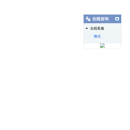
在线咨询
在线客服
微信