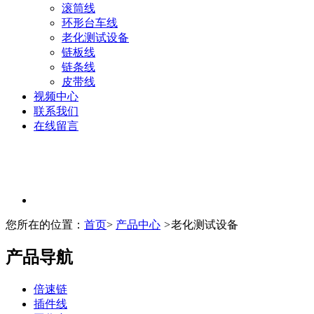
滚筒线
环形台车线
老化测试设备
链板线
链条线
皮带线
视频中心
联系我们
在线留言
您所在的位置：
首页
>
产品中心
>
老化测试设备
产品导航
倍速链
插件线