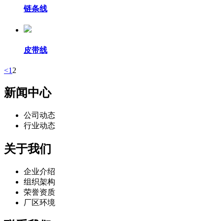
链条线
皮带线
<
1
2
新闻中心
公司动态
行业动态
关于我们
企业介绍
组织架构
荣誉资质
厂区环境